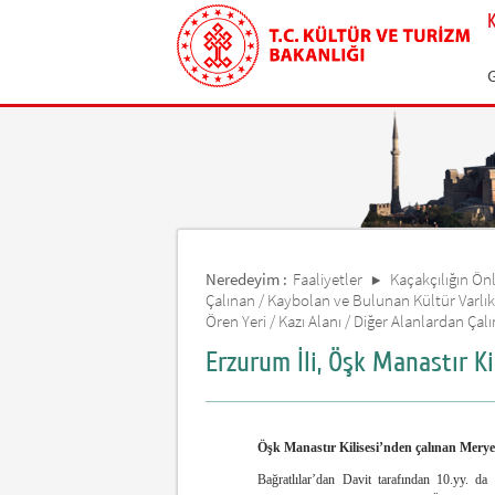
Neredeyim :
Faaliyetler
Kaçakçılığın Önle
Çalınan / Kaybolan ve Bulunan Kültür Varlık
Ören Yeri / Kazı Alanı / Diğer Alanlardan Çal
Erzurum İli, Öşk Manastır K
Öşk Manastır Kilisesi’nden çalınan Mer
Bağratlılar’dan Davit tarafından 10.yy. d