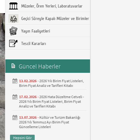
Müzeler, Ören Yerleri, Laboratuvarlar
Geçici Süreyle Kapalı Müzeler ve Birimler
Yayın Faaliyetleri
Tescil Kararları
Güncel Haberler
13.02.2026 -
2026 Yılı Birim Fiyat Listeleri,
Birim Fiyat Analiz ve Tarifleri Kitabı
17.02.2026 -
2026 Hata Düzeltme Cetveli -
2026 Yılı Birim Fiyat Listeleri, Birim Fiyat
Analiz ve Tarifleri Kitabı
13.07.2026 -
Kültür ve Turizm Bakanlığı
2026 Yılı Temmuz Ayı Birim Fiyat
Güncelleme Listeleri
Hepsini Gör