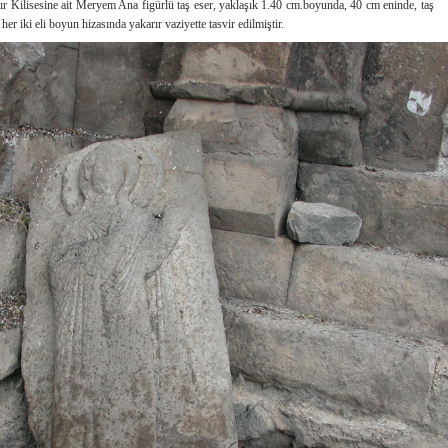
tır Kilisesine ait Meryem Ana figürlü taş eser, yaklaşık 1.40 cm.boyunda, 40 cm eninde, taş
 her iki eli boyun hizasında yakarır vaziyette tasvir edilmiştir.