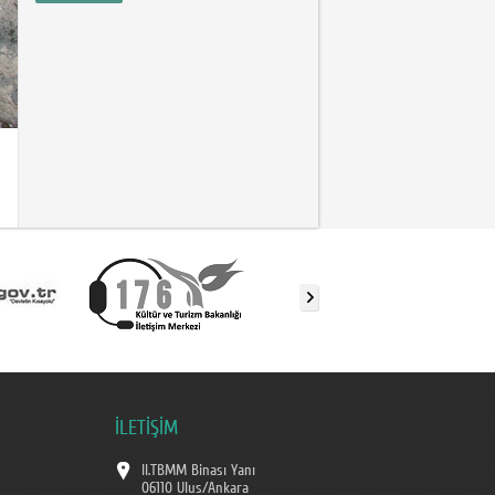
İLETİŞİM
II.TBMM Binası Yanı
06110 Ulus/Ankara