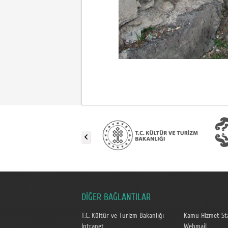
DİĞER BAĞLANTILAR
T.C. Kültür ve Turizm Bakanlığı
Kamu Hizmet Sta
Intranet
Webmail