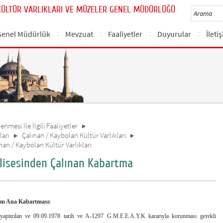
KÜLTÜR VARLIKLARI VE MÜZELER GENEL MÜDÜRLÜĞÜ
Genel Müdürlük
Mevzuat
Faaliyetler
Duyurular
İleti
nmesi İle İlgili Faaliyetler
ları
Çalınan / Kaybolan Kültür Varlıkları
ınan / Kaybolan Kültür Varlıkları
ilisesinden Çalınan Kabartma
yem Ana Kabartması:
a yaptırılan ve 09.09.1978 tarih ve A-1297 G.M.E.E.A.Y.K kararıyla korunması gerekli