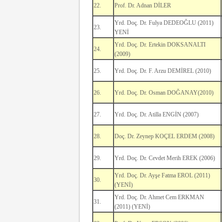
22.
Prof. Dr. Adnan DİLER
Yrd. Doç. Dr. Fulya DEDEOĞLU (2011)
23.
YENİ
Yrd. Doç. Dr. Ertekin DOKSANALTI
24.
(2009)
25.
Yrd. Doç. Dr. F. Arzu DEMİREL (2010)
26.
Yrd. Doç. Dr. Osman DOĞANAY(2010)
27.
Yrd. Doç. Dr. Atilla ENGİN (2007)
28.
Doç. Dr. Zeynep KOÇEL ERDEM (2008)
29.
Yrd. Doç. Dr. Cevdet Merih EREK (2006)
Yrd. Doç. Dr. Ayşe Fatma EROL (2011)
30.
(YENİ)
Yrd. Doç. Dr. Ahmet Cem ERKMAN
31.
(2011) (YENİ)