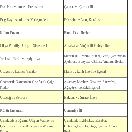
Eski Hitit ve öncesi Prehistorik
Çankırı ve Çorum İlleri
Frig Kaya Anıtları ve Yerleşmeleri
Eskişehir,Afyon, Kütahya
Kültür Envanteri
Bursa İli ve İlçeleri
Likya Pamfilya Ulaşım Sistemleri
Antalya ve Muğla İli Fethiye İlçesi
Mersin İli, Erdemli Silifke, Mut, Çamlıyayla,
Yerleşim Tarihi ve Epigrafya
Aydıncık, Bozyazı, Gülnar, Anamur İlçeleri
Grekçe ve Latince Yazıtlar
Manisa , İzmir İlleri ve İlçeleri
Geometrik Dönemden-Geç Antik Çağa
Aksaray, Merkez, Ortaköy, Sarıyahşi,
Kadar
Ağaçören ve Eskil İlçeleri
Ortaçağ ve Sonrası
Hakkari ve Şırnak İlleri
Kültür Envanteri
Osmaniye İli
Çanakkale Boğazına Ulaşan Vadiler ve
Çanakkale İli,Merkez, Eceabat,
Çevresinde Erken Hristiyan ve-Bizans
Gelibolu,Lapseki, Biga, Çan ve Yenice
Dönemi
İlçeleri