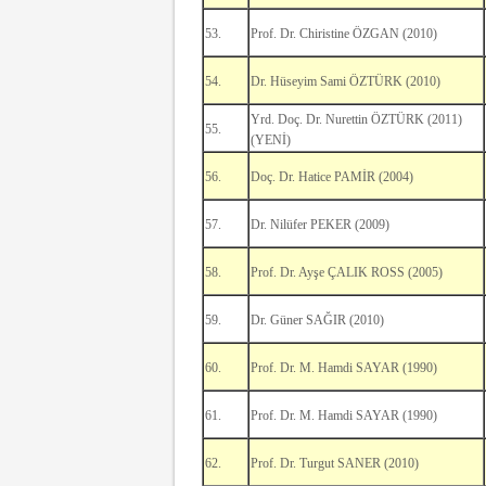
53.
Prof. Dr. Chiristine ÖZGAN (2010)
54.
Dr. Hüseyim Sami ÖZTÜRK (2010)
Yrd. Doç. Dr. Nurettin ÖZTÜRK (2011)
55.
(YENİ)
56.
Doç. Dr. Hatice PAMİR (2004)
57.
Dr. Nilüfer PEKER (2009)
58.
Prof. Dr. Ayşe ÇALIK ROSS (2005)
59.
Dr. Güner SAĞIR (2010)
60.
Prof. Dr. M. Hamdi SAYAR (1990)
61.
Prof. Dr. M. Hamdi SAYAR (1990)
62.
Prof. Dr. Turgut SANER (2010)