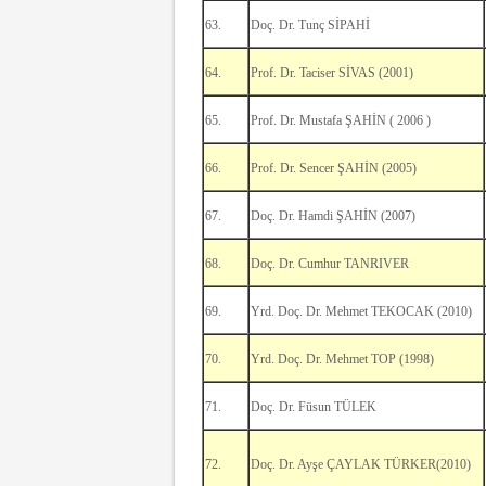
63.
Doç. Dr. Tunç SİPAHİ
64.
Prof. Dr. Taciser SİVAS (2001)
65.
Prof. Dr. Mustafa ŞAHİN ( 2006 )
66.
Prof. Dr. Sencer ŞAHİN (2005)
67.
Doç. Dr. Hamdi ŞAHİN (2007)
68.
Doç. Dr. Cumhur TANRIVER
69.
Yrd. Doç. Dr. Mehmet TEKOCAK (2010)
70.
Yrd. Doç. Dr. Mehmet TOP (1998)
71.
Doç. Dr. Füsun TÜLEK
72.
Doç. Dr. Ayşe ÇAYLAK TÜRKER(2010)