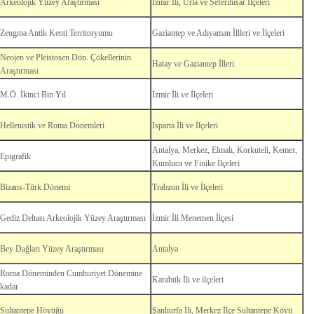
Arkeolojik Yüzey Araştırması
İzmir İli, Urla ve Seferihisar İlçeleri
Zeugma Antik Kenti Territoryumu
Gaziantep ve Adıyaman İllleri ve İlçeleri
Neojen ve Pleistosen Dön. Çökellerinin
Hatay ve Gaziantep İlleri
Araştırması
M.Ö. İkinci Bin Yıl
İzmir İli ve İlçeleri
Hellenistik ve Roma Dönemleri
Isparta İli ve İlçeleri
Antalya, Merkez, Elmalı, Korkuteli, Kemer,
Epigrafik
Kumluca ve Finike İlçeleri
Bizans-Türk Dönemi
Trabzon İli ve İlçeleri
Gediz Deltası Arkeolojik Yüzey Araştırması
İzmir İli Menemen İlçesi
Bey Dağları Yüzey Araştırması
Antalya
Roma Döneminden Cumhuriyet Dönemine
Karabük İli ve ilçeleri
kadar
Sultantepe Höyüğü
Şanlıurfa İli, Merkez İlçe Sultantepe Köyü