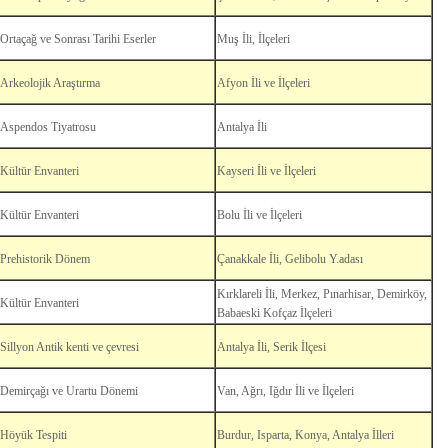
Ortaçağ ve Sonrası Tarihi Eserler
Muş İli, İlçeleri
Arkeolojik Araştırma
Afyon İli ve İlçeleri
Aspendos Tiyatrosu
Antalya İli
Kültür Envanteri
Kayseri İli ve İlçeleri
Kültür Envanteri
Bolu İli ve İlçeleri
Prehistorik Dönem
Çanakkale İli, Gelibolu Y.adası
Kırklareli İli, Merkez, Pınarhisar, Demirköy,
Kültür Envanteri
Babaeski Kofçaz İlçeleri
Sillyon Antik kenti ve çevresi
Antalya İli, Serik İlçesi
Demirçağı ve Urartu Dönemi
Van, Ağrı, Iğdır İli ve İlçeleri
Höyük Tespiti
Burdur, Isparta, Konya, Antalya İlleri