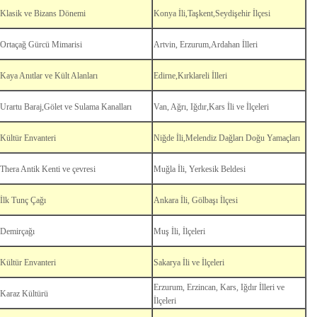
Klasik ve Bizans Dönemi
Konya İli,Taşkent,Seydişehir İlçesi
Ortaçağ Gürcü Mimarisi
Artvin, Erzurum,Ardahan İlleri
Kaya Anıtlar ve Kült Alanları
Edirne,Kırklareli İlleri
Urartu Baraj,Gölet ve Sulama Kanalları
Van, Ağrı, Iğdır,Kars İli ve İlçeleri
Kültür Envanteri
Niğde İli,Melendiz Dağları Doğu Yamaçları
Thera Antik Kenti ve çevresi
Muğla İli, Yerkesik Beldesi
İlk Tunç Çağı
Ankara İli, Gölbaşı İlçesi
Demirçağı
Muş İli, İlçeleri
Kültür Envanteri
Sakarya İli ve İlçeleri
Erzurum, Erzincan, Kars, Iğdır İlleri ve
Karaz Kültürü
İlçeleri