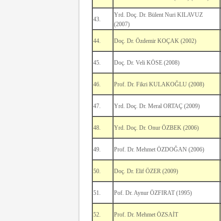
Yrd. Doç. Dr. Bülent Nuri KILAVUZ
43.
(2007)
44.
Doç. Dr. Özdemir KOÇAK (2002)
45.
Doç. Dr. Veli KÖSE (2008)
46.
Prof. Dr. Fikri KULAKOĞLU (2008)
47.
Yrd. Doç. Dr. Meral ORTAÇ (2009)
48.
Yrd. Doç. Dr. Onur ÖZBEK (2006)
49.
Prof. Dr. Mehmet ÖZDOĞAN (2006)
50.
Doç. Dr. Elif ÖZER (2009)
51.
Pof. Dr. Aynur ÖZFIRAT (1995)
52.
Prof. Dr. Mehmet ÖZSAİT