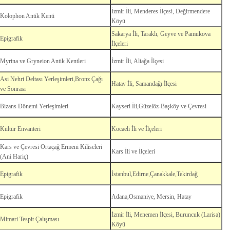
İzmir İli, Menderes İlçesi, Değirmendere
Kolophon Antik Kenti
Köyü
Sakarya İli, Taraklı, Geyve ve Pamukova
Epigrafik
İlçeleri
Myrina ve Gryneion Antik Kentleri
İzmir İli, Aliağa İlçesi
Asi Nehri Deltası Yerleşimleri,Bronz Çağı
Hatay İli, Samandağı İlçesi
ve Sonrası
Bizans Dönemi Yerleşimleri
Kayseri İli,Güzelöz-Başköy ve Çevresi
Kültür Envanteri
Kocaeli İli ve İlçeleri
Kars ve Çevresi Ortaçağ Ermeni Kiliseleri
Kars İli ve İlçeleri
(Ani Hariç)
Epigrafik
İstanbul,Edirne,Çanakkale,Tekirdağ
Epigrafik
Adana,Osmaniye, Mersin, Hatay
İzmir İli, Menemen İlçesi, Buruncuk (Larisa)
Mimari Tespit Çalışması
Köyü