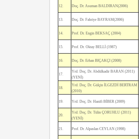
12.
Doç. Dr. Asuman BALDIRAN(2006)
13.
Doç. Dr. Fahriye BAYRAM(2006)
14.
Prof. Dr. Engin BEKSAÇ (2004)
15.
Prof. Dr. Oktay BELLİ (1987)
16.
Doç. Dr. Erhan BIÇAKÇI (2008)
Yrd. Doç. Dr. Abdülkadir BARAN (2011)
17.
(YENİ)
Yrd. Doç. Dr. Gülçin İLGEZDİ BERTRAM
18.
(2010)
19.
Yrd. Doç. Dr. Hanifi BİBER (2009)
Yrd. Doç. Dr. Tülin ÇORUHLU (2011)
20.
(YENİ)
21.
Prof. Dr. Alpaslan CEYLAN (1998)