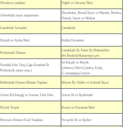
Obsidyen yatakları
Niğde ve Aksaray İlleri
Diyarbakır, Bismil İlçesi ve Mardin, Merkez,
Arkeolojik yüzey araştırması
Ömerli, Savur ve Midyat
Çanakkale Savaşları
Çanakkale
Denizli ve Aydın İlleri
Kültür Envanteri
Çanakkale İli, Ezine İlç.Mahmudiye
Prehistorik Dönem
Bel.Bozköy(Hanaytepe) çev.
İst.Küçük ve Büyük
Neolitik-Eski Tunç Çağı (İstanbul İli
Çekmece,Silivri,Çatalca, Eyüp,
Prehistorik yüzey araş.)
G.osmanpaşa,Sarıyer
Hellenistik Dönem Mimari Yapıları
Mersin İli, Silifke ve Erdemli İlçesi
Artvin İli,Ortaçağ ve Sonrası Türk Dön.
Artvin İli ve İlçelerinde
Höyük Tespiti
Konya ve Karaman İlleri
Miyosen Dönem Fosil Yatakları
Nevşehir İli ve İlçeleri