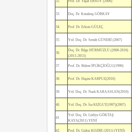
32.
Prof. Dr. Yaşar ERSOY (2006)
33.
Doç. Dr. Kutalmış GÖRKAY
34.
Prof. Dr. Erksin GÜLEÇ
35.
Yrd. Doç. Dr. Semih GÜNERİ (2007)
Doç. Dr. Bilge HÜRMÜZLÜ (2008-2010)
36.
(2011-2013)
37.
Prof. Dr. Bülent İPLİKÇİOĞLU(1990)
38.
Prof. Dr. Haşim KARPUZ(2010)
39.
Yrd. Doç. Dr. Nazlı KARAASLAN(2010)
40.
Yrd. Doç. Dr. İsa KIZGUT(1997)(2007)
Yrd. Doç. Dr. Lütfiye GÖKTAŞ
41.
KAYA(2011) YENİ
42.
Prof. Dr. Gülriz KOZBE (2011) (YENİ)