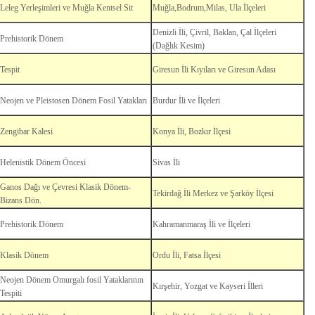
Leleg Yerleşimleri ve Muğla Kentsel Sit
Muğla,Bodrum,Milas, Ula İlçeleri
Denizli İli, Çivril, Baklan, Çal İlçeleri
Prehistorik Dönem
(Dağlık Kesim)
Tespit
Giresun İli Kıyıları ve Giresun Adası
Neojen ve Pleistosen Dönem Fosil Yatakları
Burdur İli ve İlçeleri
Zengibar Kalesi
Konya İli, Bozkır İlçesi
Helenistik Dönem Öncesi
Sivas İli
Ganos Dağı ve Çevresi Klasik Dönem-
Tekirdağ İli Merkez ve Şarköy İlçesi
Bizans Dön.
Prehistorik Dönem
Kahramanmaraş İli ve İlçeleri
Klasik Dönem
Ordu İli, Fatsa İlçesi
Neojen Dönem Omurgalı fosil Yataklarının
Kırşehir, Yozgat ve Kayseri İlleri
Tespiti