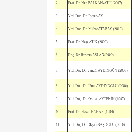
2.
Prof. Dr. Nur BALKAN-ATLI (2007)
3.
Yrd. Doç. Dr. Eyyüp AY
4.
Yrd. Doç. Dr. Mithat ATABAY (2010)
5.
Prof. Dr. Neşe ATİK (2000)
6.
Doç. Dr. Rüstem ASLAN(2009)
7.
Yrd. Doç Dr. Şengül AYDINGÜN (2007)
8.
Yrd. Doç. Dr. Ümit AYDINOĞLU (2006)
9.
Yrd. Doç. Dr. Osman AYTEKİN (1997)
10.
Prof. Dr. Hasan BAHAR (1994)
11.
Yrd. Doç Dr. Okşan BAŞOĞLU (2010)