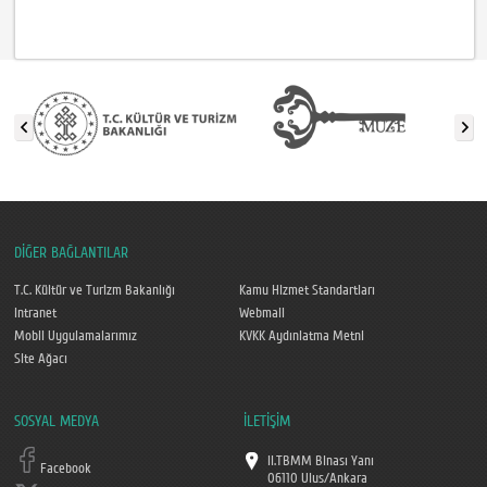
DİĞER BAĞLANTILAR
T.C. Kültür ve Turizm Bakanlığı
Kamu Hizmet Standartları
Intranet
Webmail
Mobil Uygulamalarımız
KVKK Aydınlatma Metni
Site Ağacı
SOSYAL MEDYA
İLETİŞİM
II.TBMM Binası Yanı
Facebook
06110 Ulus/Ankara