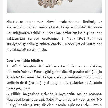
Hazırlanan raporumuz Hırvat makamlarına iletilmiş ve
eserlerimizin iadesi resmi olarak talep edilmiştir. Konunun
Bakanlığımızca takibi ve Hırvat makamlarının işbirliği halinde
yaklaşımları sonucu eserlerimiz 1 Aralık 2021 tarihinde
Türkiye’ye getirilmiş; Ankara Anadolu Medeniyetleri Müzesinde
muhafaza altına alınmıştır.
Eserlere ilişkin bilgiler:
1. MÖ 5. Yüzyılda Attica-Athena kentinde basılan sikkeler,
dönemin Dolar ve Eurosu gibi global ölçekli paralar olduğu için
Anadolu’da hemen her bölgede ele geçmektedir. Kriminolojik
verilerin de doğruladığı gibi bu grupta yer alanlar da Anadolu
da ele geçmiştir.
2. Kilikia bölgesinde Kelenderis (Aydıncık), Mallos (Adana),
Nagidos(Mersin-Bozyazı), Soloi (Mezitli) de antik dönemde (MÖ
5-3. yy) basılan gümüş sikkeler ile İonia- Ephesos (Selçuk-İzmir)