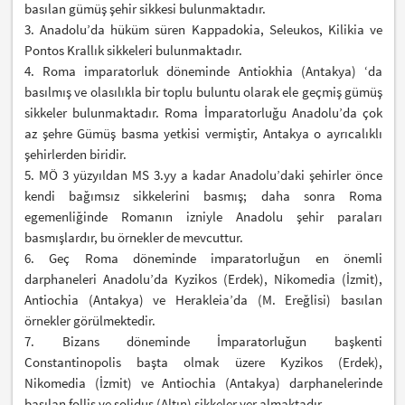
basılan gümüş şehir sikkesi bulunmaktadır.
3. Anadolu’da hüküm süren Kappadokia, Seleukos, Kilikia ve
Pontos Krallık sikkeleri bulunmaktadır.
4. Roma imparatorluk döneminde Antiokhia (Antakya) ‘da
basılmış ve olasılıkla bir toplu buluntu olarak ele geçmiş gümüş
sikkeler bulunmaktadır. Roma İmparatorluğu Anadolu’da çok
az şehre Gümüş basma yetkisi vermiştir, Antakya o ayrıcalıklı
şehirlerden biridir.
5. MÖ 3 yüzyıldan MS 3.yy a kadar Anadolu’daki şehirler önce
kendi bağımsız sikkelerini basmış; daha sonra Roma
egemenliğinde Romanın izniyle Anadolu şehir paraları
basmışlardır, bu örnekler de mevcuttur.
6. Geç Roma döneminde imparatorluğun en önemli
darphaneleri Anadolu’da Kyzikos (Erdek), Nikomedia (İzmit),
Antiochia (Antakya) ve Herakleia’da (M. Ereğlisi) basılan
örnekler görülmektedir.
7. Bizans döneminde İmparatorluğun başkenti
Constantinopolis başta olmak üzere Kyzikos (Erdek),
Nikomedia (İzmit) ve Antiochia (Antakya) darphanelerinde
basılan follis ve solidus (Altın) sikkeler yer almaktadır.