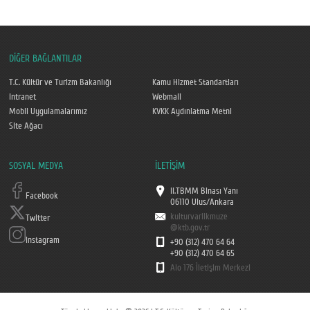
DİĞER BAĞLANTILAR
T.C. Kültür ve Turizm Bakanlığı
Kamu Hizmet Standartları
Intranet
Webmail
Mobil Uygulamalarımız
KVKK Aydınlatma Metni
Site Ağacı
SOSYAL MEDYA
İLETİŞİM
II.TBMM Binası Yanı
Facebook
06110 Ulus/Ankara
kulturvarlikmuze
Twitter
@ktb.gov.tr
Instagram
+90 (312) 470 64 64
+90 (312) 470 64 65
Alo 176 İletişim Merkezi