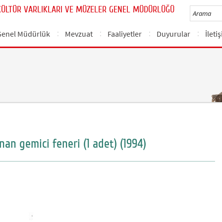
KÜLTÜR VARLIKLARI VE MÜZELER GENEL MÜDÜRLÜĞÜ
Genel Müdürlük
Mevzuat
Faaliyetler
Duyurular
İleti
nan gemici feneri (1 adet) (1994)