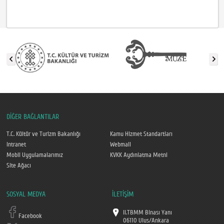
DİĞER BAĞLANTILAR
T.C. Kültür ve Turizm Bakanlığı
Kamu Hizmet Standartları
Intranet
Webmail
Mobil Uygulamalarımız
KVKK Aydınlatma Metni
Site Ağacı
SOSYAL MEDYA
İLETİŞİM
II.TBMM Binası Yanı
Facebook
06110 Ulus/Ankara