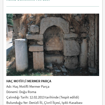
HAÇ MOTİFLİ MERMER PARÇA
Adı: Haç Motifli Mermer Parça
Dönemi: Doğu Roma
Çalındığı Tarih: 12.02.2013 tarihinde (Tespit edildi)
Bulunduğu Yer: Denizli İli, Çivril İlçesi, Işıklı Kasabası