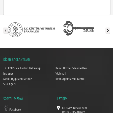
DİĞER BAĞLANTILAR
T.C. Kültür ve Turizm Bakanlığı
Kamu Hizmet Standartları
Intranet
Webmail
Mobil Uygulamalarımız
KVKK Aydınlatma Metni
Site Ağacı
SOSYAL MEDYA
İLETİŞİM
II.TBMM Binası Yanı
Facebook
06110 Ulus/Ankara