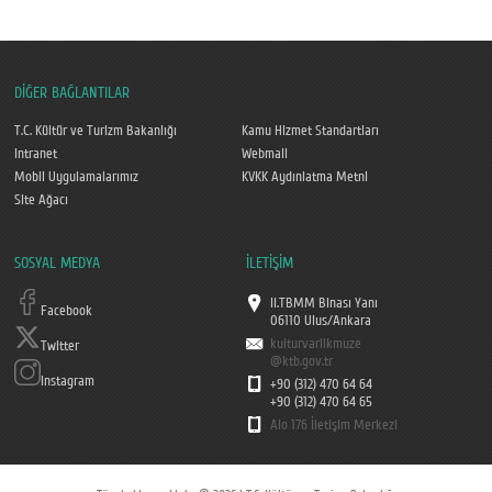
DİĞER BAĞLANTILAR
T.C. Kültür ve Turizm Bakanlığı
Kamu Hizmet Standartları
Intranet
Webmail
Mobil Uygulamalarımız
KVKK Aydınlatma Metni
Site Ağacı
SOSYAL MEDYA
İLETİŞİM
II.TBMM Binası Yanı
Facebook
06110 Ulus/Ankara
kulturvarlikmuze
Twitter
@ktb.gov.tr
Instagram
+90 (312) 470 64 64
+90 (312) 470 64 65
Alo 176 İletişim Merkezi