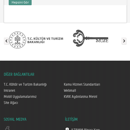
Hepsini Gör
DİĞER BAĞLANTILAR
T.C. Kültür ve Turizm Bakanlığı
Kamu Hizmet Standartları
Intranet
Webmail
Mobil Uygulamalarımız
KVKK Aydınlatma Metni
Site Ağacı
SOSYAL MEDYA
İLETİŞİM
II.TBMM Binası Yanı