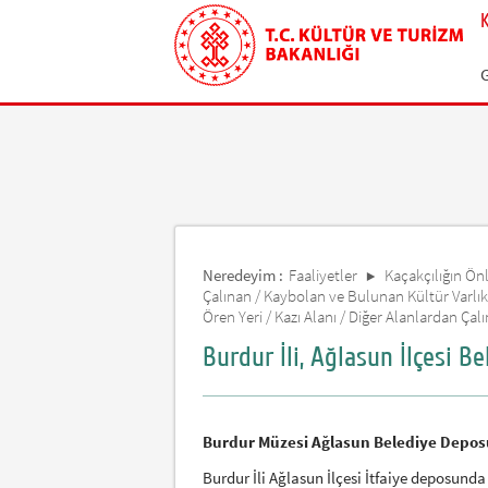
Neredeyim :
Faaliyetler
Kaçakçılığın Önle
Çalınan / Kaybolan ve Bulunan Kültür Varlık
Ören Yeri / Kazı Alanı / Diğer Alanlardan Çal
Burdur İli, Ağlasun İlçesi 
Burdur Müzesi Ağlasun Belediye Depos
Burdur İli Ağlasun İlçesi İtfaiye deposund