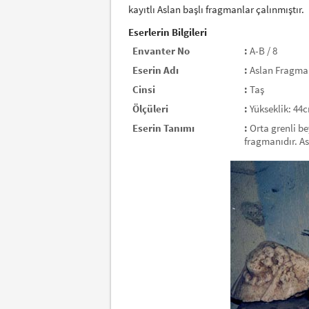
kayıtlı Aslan başlı fragmanlar çalınmıştır.
Eserlerin Bilgileri
Envanter No
:
A-B / 8
Eserin Adı
:
Aslan Fragma
Cinsi
:
Taş
Ölçüleri
:
Yükseklik: 44
Eserin Tanımı
:
Orta grenli be
fragmanıdır. As