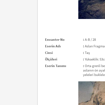
Envanter No
:
A-B / 28
Eserin Adı
:
Aslan Fragma
Cinsi
:
Taş
Ölçüleri
:
Yükseklik: 53
Eserin Tanımı
:
Orta grenli be
aslanın ön ayak
yeleleri buklele