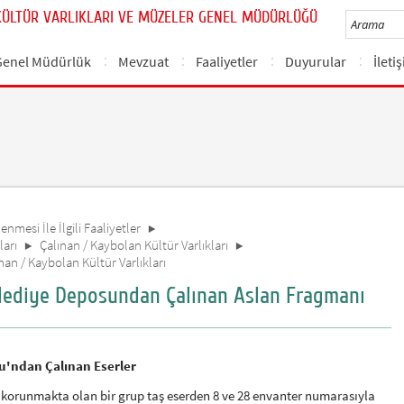
KÜLTÜR VARLIKLARI VE MÜZELER GENEL MÜDÜRLÜĞÜ
Genel Müdürlük
Mevzuat
Faaliyetler
Duyurular
İleti
nmesi İle İlgili Faaliyetler
ları
Çalınan / Kaybolan Kültür Varlıkları
ınan / Kaybolan Kültür Varlıkları
Belediye Deposundan Çalınan Aslan Fragmanı
u'ndan Çalınan Eserler
a korunmakta olan bir grup taş eserden 8 ve 28 envanter numarasıyla