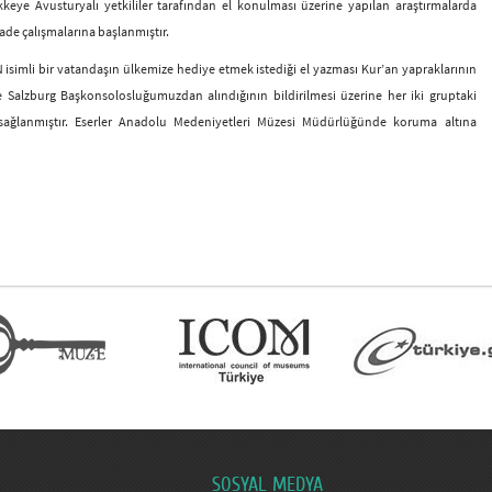
ikkeye Avusturyalı yetkililer tarafından el konulması üzerine yapılan araştırmalarda
iade çalışmalarına başlanmıştır.
isimli bir vatandaşın ülkemize hediye etmek istediği el yazması Kur’an yapraklarının
e Salzburg Başkonsolosluğumuzdan alındığının bildirilmesi üzerine her iki gruptaki
i sağlanmıştır. Eserler Anadolu Medeniyetleri Müzesi Müdürlüğünde koruma altına
SOSYAL MEDYA