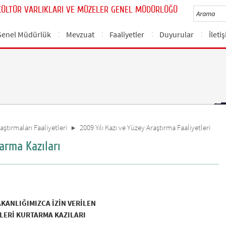
KÜLTÜR VARLIKLARI VE MÜZELER GENEL MÜDÜRLÜĞÜ
Genel Müdürlük
Mevzuat
Faaliyetler
Duyurular
İleti
aştırmaları Faaliyetleri
2009 Yılı Kazı ve Yüzey Araştırma Faaliyetleri
arma Kazıları
AKANLIĞIMIZCA İZİN VERİLEN
LERİ KURTARMA KAZILARI