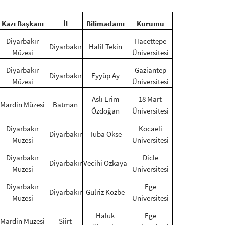
Kazı Başkanı
İl
Bilimadamı
Kurumu
Diyarbakır
Hacettepe
Diyarbakır
Halil Tekin
Müzesi
Üniversitesi
Diyarbakır
Gaziantep
Diyarbakır
Eyyüp Ay
Müzesi
Üniversitesi
Aslı Erim
18 Mart
Mardin Müzesi
Batman
Özdoğan
Üniversitesi
Diyarbakır
Kocaeli
Diyarbakır
Tuba Ökse
Müzesi
Üniversitesi
Diyarbakır
Dicle
Diyarbakır
Vecihi Özkaya
Müzesi
Üniversitesi
Diyarbakır
Ege
Diyarbakır
Gülriz Kozbe
Müzesi
Üniversitesi
Haluk
Ege
Mardin Müzesi
Siirt