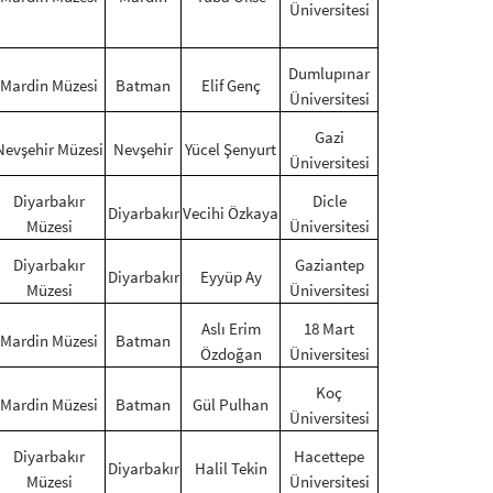
Üniversitesi
Dumlupınar
Mardin Müzesi
Batman
Elif Genç
Üniversitesi
Gazi
Nevşehir Müzesi
Nevşehir
Yücel Şenyurt
Üniversitesi
Diyarbakır
Dicle
Diyarbakır
Vecihi Özkaya
Müzesi
Üniversitesi
Diyarbakır
Gaziantep
Diyarbakır
Eyyüp Ay
Müzesi
Üniversitesi
Aslı Erim
18 Mart
Mardin Müzesi
Batman
Özdoğan
Üniversitesi
Koç
Mardin Müzesi
Batman
Gül Pulhan
Üniversitesi
Diyarbakır
Hacettepe
Diyarbakır
Halil Tekin
Müzesi
Üniversitesi