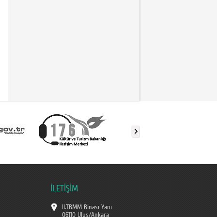
İLETİŞİM
II.TBMM Binası Yanı
06110 Ulus/Ankara