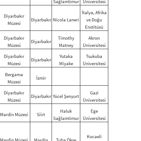
Sağlamtimur
Üniversitesi
İtalya, Afrika
Diyarbakır
Diyarbakır
Nicola Laneri
ve Doğu
Müzesi
Enstitüsü
Diyarbakır
Timothy
Akron
Diyarbakır
Müzesi
Matney
Üniversitesi
Diyarbakır
Yutaka
Tsukuba
Diyarbakır
Müzesi
Miyake
Üniversitesi
Bergama
İzmir
Müzesi
Diyarbakır
Gazi
Diyarbakır
Yücel Şenyurt
Müzesi
Üniversitesi
Haluk
Ege
Mardin Müzesi
Siirt
Sağlamtimur
Üniversitesi
Kocaeli
Mardin Müzesi
Mardin
Tuba Ökse