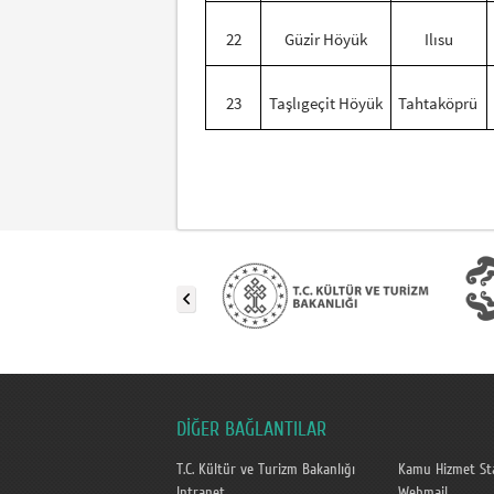
22
Güzir Höyük
Ilısu
23
Taşlıgeçit Höyük
Tahtaköprü
DİĞER BAĞLANTILAR
T.C. Kültür ve Turizm Bakanlığı
Kamu Hizmet Sta
Intranet
Webmail