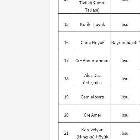
Tivilki(Kumru
Tarlası)
15
Kuriki Höyük
Ilısu
16
Cami Höyük
Bayramhacılı
17
Gre Abdurrahman
Ilısu
Alüz Düz
18
Ilısu
Yerleşmesi
19
Cemialosırtı
Ilısu
20
Gre Amer
Ilısu
Karavelyan
21
Ilısu
(Hınçıka) Höyük