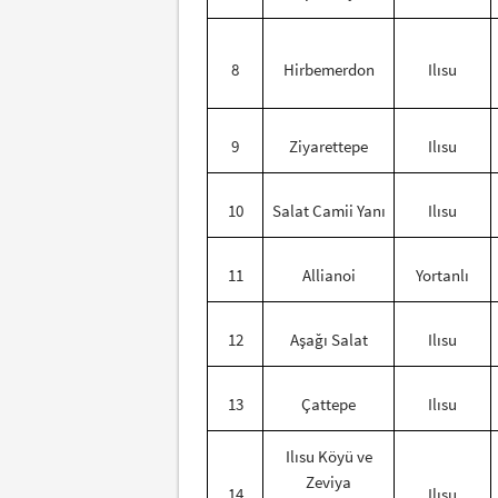
8
Hirbemerdon
Ilısu
9
Ziyarettepe
Ilısu
10
Salat Camii Yanı
Ilısu
11
Allianoi
Yortanlı
12
Aşağı Salat
Ilısu
13
Çattepe
Ilısu
Ilısu Köyü ve
Zeviya
14
Ilısu