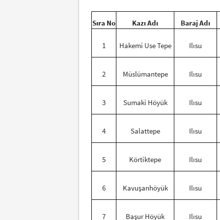
Sıra No
Kazı Adı
Baraj Adı
1
Hakemi Use Tepe
Ilısu
2
Müslümantepe
Ilısu
3
Sumaki Höyük
Ilısu
4
Salattepe
Ilısu
5
Körtiktepe
Ilısu
6
Kavuşanhöyük
Ilısu
7
Başur Höyük
Ilısu