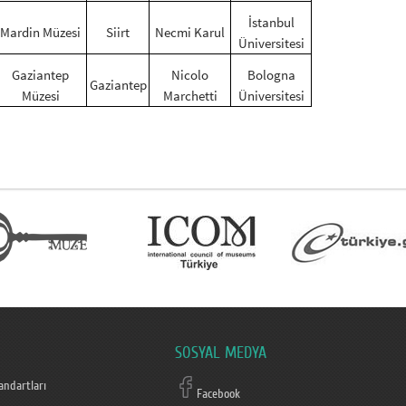
İstanbul
Mardin Müzesi
Siirt
Necmi Karul
Üniversitesi
Gaziantep
Nicolo
Bologna
Gaziantep
Müzesi
Marchetti
Üniversitesi
SOSYAL MEDYA
ndartları
Facebook