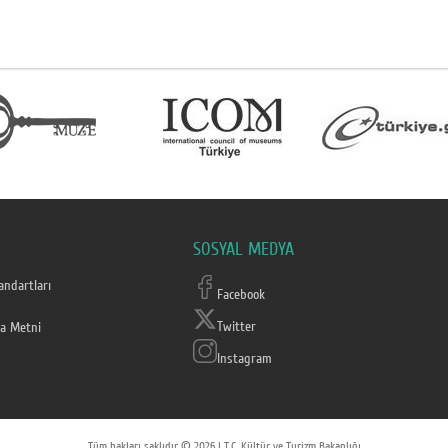
SOSYAL MEDYA
ndartları
Facebook
Twitter
a Metni
Instagram
Tüm hakları saklıdır © 2026 | T.C. Kültür ve Turizm Bakanlığı