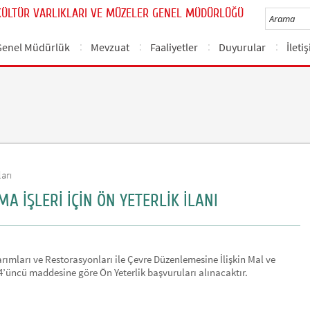
KÜLTÜR VARLIKLARI VE MÜZELER GENEL MÜDÜRLÜĞÜ
Genel Müdürlük
Mevzuat
Faaliyetler
Duyurular
İleti
arı
MA İŞLERİ İÇİN ÖN YETERLİK İLANI
rımları ve Restorasyonları ile Çevre Düzenlemesine İlişkin Mal ve
4’üncü maddesine göre Ön Yeterlik başvuruları alınacaktır.