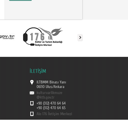
İLETİŞİM
II.TBMM Binası Yanı
06110 Ulus/Ankara
kulturvarlikmuze
@ktb.gov.tr
+90 (312) 470 64 64
+90 (312) 470 64 65
Alo 176 İletişim Merkezi