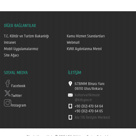
DİĞER BAĞLANTILAR
T.C. Kültür ve Turizm Bakanlığı
Kamu Hizmet Standartları
Intranet
Webmail
Mobil Uygulamalarımız
KVKK Aydınlatma Metni
Site Ağacı
SOSYAL MEDYA
İLETİŞİM
II.TBMM Binası Yanı
Facebook
06110 Ulus/Ankara
kulturvarlikmuze
Twitter
@ktb.gov.tr
Instagram
+90 (312) 470 64 64
+90 (312) 470 64 65
Alo 176 İletişim Merkezi