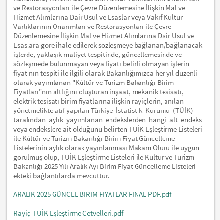
ve Restorasyonları ile Çevre Düzenlemesine İlişkin Mal ve
Hizmet Alımlarına Dair Usul ve Esaslar veya Vakıf Kültür
Varlıklarının Onarımları ve Restorasyonları ile Çevre
Düzenlemesine İlişkin Mal ve Hizmet Alımlarına Dair Usul ve
Esaslara göre ihale edilerek sözleşmeye bağlanan/bağlanacak
işlerde, yaklaşık maliyet tespitinde, güncellemesinde ve
sözleşmede bulunmayan veya fiyatı belirli olmayan işlerin
fiyatının tespiti ile ilgili olarak Bakanlığımızca her yıl düzenli
olarak yayımlanan "Kültür ve Turizm Bakanlığı Birim
Fiyatları"nın altlığını oluşturan inşaat, mekanik tesisatı,
elektrik tesisatı birim fiyatlarına ilişkin rayiçlerin, anılan
yönetmelikte atıf yapılan Türkiye İstatistik Kurumu (TÜİK)
tarafından aylık yayımlanan endekslerden hangi alt endeks
veya endekslere ait olduğunu belirten TÜİK Eşleştirme Listeleri
ile Kültür ve Turizm Bakanlığı Birim Fiyat Güncelleme
Listelerinin aylık olarak yayınlanması Makam Oluru ile uygun
görülmüş olup, TÜİK Eşleştirme Listeleri ile Kültür ve Turizm
Bakanlığı 2025 Yılı Aralık Ayı Birim Fiyat Güncelleme Listeleri
ekteki bağlantılarda mevcuttur.
ARALIK 2025 GÜNCEL BIRIM FIYATLAR FINAL PDF.pdf
Rayiç-TÜİK Eşleştirme Cetvelleri.pdf