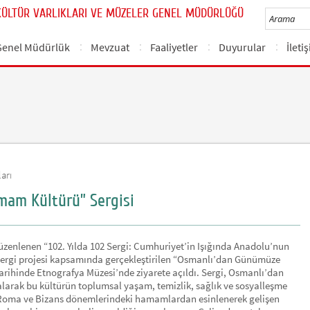
KÜLTÜR VARLIKLARI VE MÜZELER GENEL MÜDÜRLÜĞÜ
Genel Müdürlük
Mevzuat
Faaliyetler
Duyurular
İleti
arı
am Kültürü” Sergisi
düzenlenen “102. Yılda 102 Sergi: Cumhuriyet’in Işığında Anadolu’nun
i sergi projesi kapsamında gerçekleştirilen “Osmanlı’dan Günümüze
arihinde Etnografya Müzesi’nde ziyarete açıldı. Sergi, Osmanlı’dan
rak bu kültürün toplumsal yaşam, temizlik, sağlık ve sosyalleşme
 Roma ve Bizans dönemlerindeki hamamlardan esinlenerek gelişen