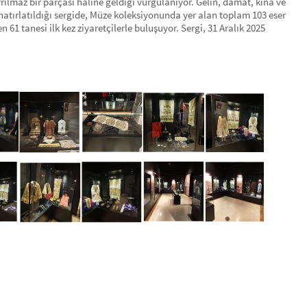
lmaz bir parçası haline geldiği vurgulanıyor. Gelin, damat, kına ve
hatırlatıldığı sergide, Müze koleksiyonunda yer alan toplam 103 eser
 61 tanesi ilk kez ziyaretçilerle buluşuyor. Sergi, 31 Aralık 2025