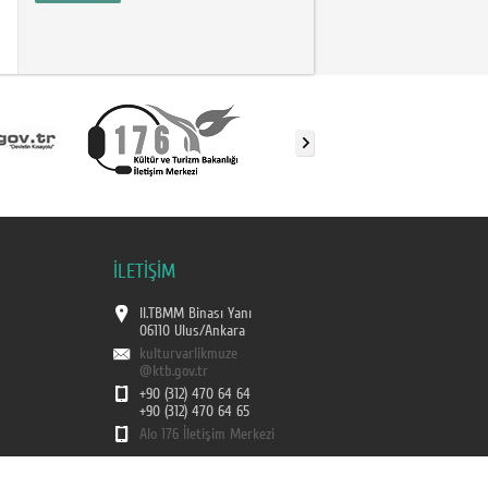
İLETİŞİM
II.TBMM Binası Yanı
06110 Ulus/Ankara
kulturvarlikmuze
@ktb.gov.tr
+90 (312) 470 64 64
+90 (312) 470 64 65
Alo 176 İletişim Merkezi