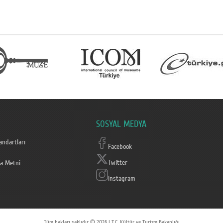
SOSYAL MEDYA
ndartları
Facebook
Twitter
a Metni
Instagram
Tüm hakları saklıdır © 2026 | T.C. Kültür ve Turizm Bakanlığı