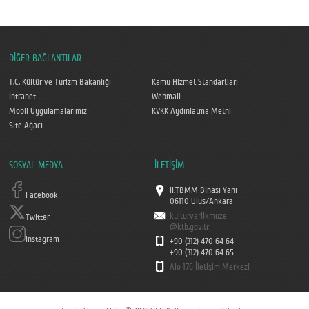
DİĞER BAĞLANTILAR
T.C. Kültür ve Turizm Bakanlığı
Kamu Hizmet Standartları
Intranet
Webmail
Mobil Uygulamalarımız
KVKK Aydınlatma Metni
Site Ağacı
SOSYAL MEDYA
İLETİŞİM
II.TBMM Binası Yanı
Facebook
06110 Ulus/Ankara
kulturvarlikmuze
Twitter
@ktb.gov.tr
Instagram
+90 (312) 470 64 64
+90 (312) 470 64 65
Alo 176 İletişim Merkezi