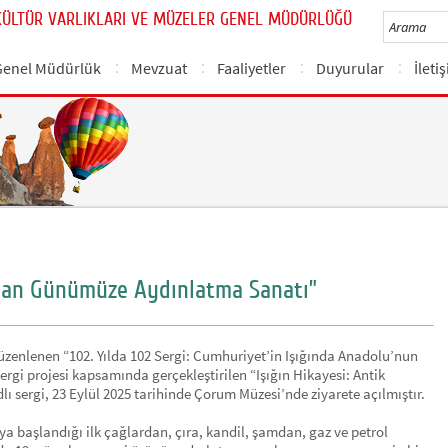
KÜLTÜR VARLIKLARI VE MÜZELER GENEL MÜDÜRLÜĞÜ
Genel Müdürlük
Mevzuat
Faaliyetler
Duyurular
İleti
ğ’dan Günümüze Aydınlatma Sanatı”
düzenlenen “102. Yılda 102 Sergi: Cumhuriyet’in Işığında Anadolu’nun
sergi projesi kapsamında gerçekleştirilen “Işığın Hikayesi: Antik
sergi, 23 Eylül 2025 tarihinde Çorum Müzesi’nde ziyarete açılmıştır.
a başlandığı ilk çağlardan, çıra, kandil, şamdan, gaz ve petrol