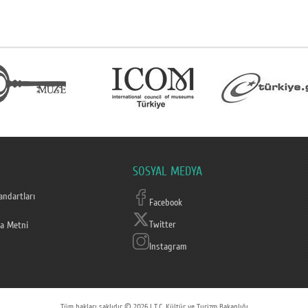
SOSYAL MEDYA
ndartları
Facebook
Twitter
a Metni
Instagram
Tüm hakları saklıdır © 2026 | T.C. Kültür ve Turizm Bakanlığı