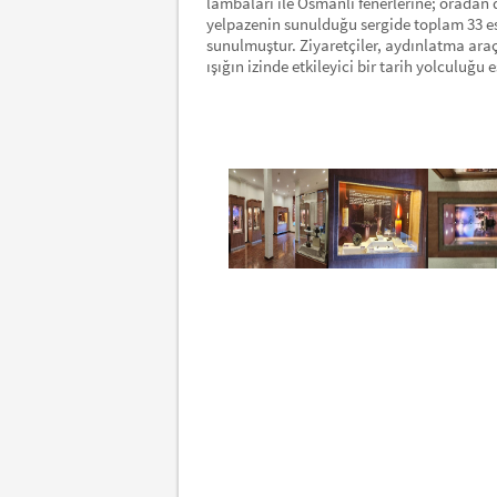
lambaları ile Osmanlı fenerlerine; oradan 
yelpazenin sunulduğu sergide toplam 33 eser 
sunulmuştur. Ziyaretçiler, aydınlatma araçl
ışığın izinde etkileyici bir tarih yolculuğ