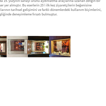
da 19. yüzyılın sanayi ürünü aydınlatma araçlarına uzanan zengin bir
yer almıştır. Bu eserlerin 25’i ilk kez ziyaretçilerin beğenisine
arının tarihsel gelişimini ve farklı dönemlerdeki kullanım biçimlerini,
u eşliğinde deneyimleme fırsatı bulmuştur.