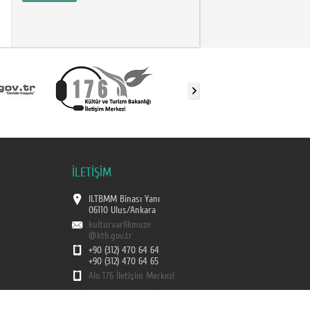
İLETİŞİM
II.TBMM Binası Yanı
06110 Ulus/Ankara
kulturvarlikmuze
@ktb.gov.tr
+90 (312) 470 64 64
+90 (312) 470 64 65
Alo 176 İletişim Merkezi