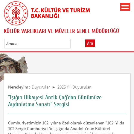
KÜLTÜR VARLIKLARI VE MÜZELER GENEL MÜDÜRLÜĞÜ
Ara
Neredeyim :
Duyurular
2025 Yılı Duyuruları
“Işığın Hikayesi Antik Çağ’dan Günümüze
Aydınlatma Sanatı” Sergisi
Cumhuriyetimizin 102. yılına özel olarak düzenlenen “102. Yılda
102 Sergi: Cumhuriyet’in Işığında Anadolu’nun Kültürel