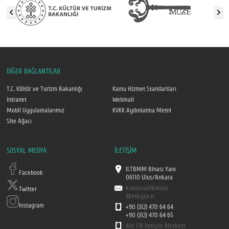
DİĞER BAĞLANTILAR
T.C. Kültür ve Turizm Bakanlığı
Kamu Hizmet Standartları
Intranet
Webmail
Mobil Uygulamalarımız
KVKK Aydınlatma Metni
Site Ağacı
SOSYAL MEDYA
İLETİŞİM
II.TBMM Binası Yanı
Facebook
06110 Ulus/Ankara
kulturvarlikmuze
Twitter
@ktb.gov.tr
Instagram
+90 (312) 470 64 64
+90 (312) 470 64 65
Alo 176 İletişim Merkezi