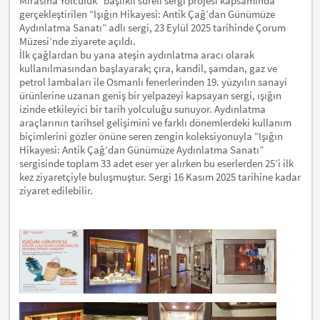
Mirasına Yolculuk” başlıklı süreli sergi projesi kapsamında
gerçekleştirilen “Işığın Hikayesi: Antik Çağ’dan Günümüze
Aydınlatma Sanatı” adlı sergi, 23 Eylül 2025 tarihinde Çorum
Müzesi’nde ziyarete açıldı.
İlk çağlardan bu yana ateşin aydınlatma aracı olarak
kullanılmasından başlayarak; çıra, kandil, şamdan, gaz ve
petrol lambaları ile Osmanlı fenerlerinden 19. yüzyılın sanayi
ürünlerine uzanan geniş bir yelpazeyi kapsayan sergi, ışığın
izinde etkileyici bir tarih yolculuğu sunuyor. Aydınlatma
araçlarının tarihsel gelişimini ve farklı dönemlerdeki kullanım
biçimlerini gözler önüne seren zengin koleksiyonuyla “Işığın
Hikayesi: Antik Çağ’dan Günümüze Aydınlatma Sanatı”
sergisinde toplam 33 adet eser yer alırken bu eserlerden 25’i ilk
kez ziyaretçiyle buluşmuştur. Sergi 16 Kasım 2025 tarihine kadar
ziyaret edilebilir.