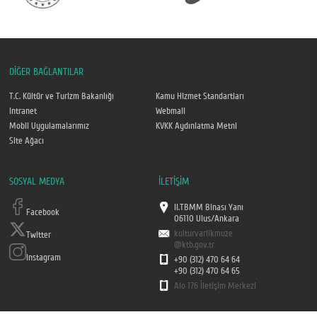
DİĞER BAĞLANTILAR
T.C. Kültür ve Turizm Bakanlığı
Kamu Hizmet Standartları
Intranet
Webmail
Mobil Uygulamalarımız
KVKK Aydınlatma Metni
Site Ağacı
SOSYAL MEDYA
İLETİŞİM
II.TBMM Binası Yanı
Facebook
06110 Ulus/Ankara
kulturvarlikmuze
Twitter
@ktb.gov.tr
Instagram
+90 (312) 470 64 64
+90 (312) 470 64 65
Alo 176 İletişim Merkezi