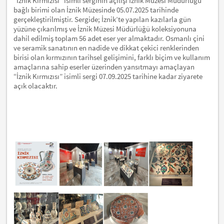
“İznik Kırmızısı” isimli serginin açılışı İznik Müzesi Müdürlüğü
bağlı birimi olan İznik Müzesinde 05.07.2025 tarihinde
gerçekleştirilmiştir. Sergide; İznik’te yapılan kazılarla gün
yüzüne çıkarılmış ve İznik Müzesi Müdürlüğü koleksiyonuna
dahil edilmiş toplam 56 adet eser yer almaktadır. Osmanlı çini
ve seramik sanatının en nadide ve dikkat çekici renklerinden
birisi olan kırmızının tarihsel gelişimini, farklı biçim ve kullanım
amaçlarına sahip eserler üzerinden yansıtmayı amaçlayan
“İznik Kırmızısı” isimli sergi 07.09.2025 tarihine kadar ziyarete
açık olacaktır.