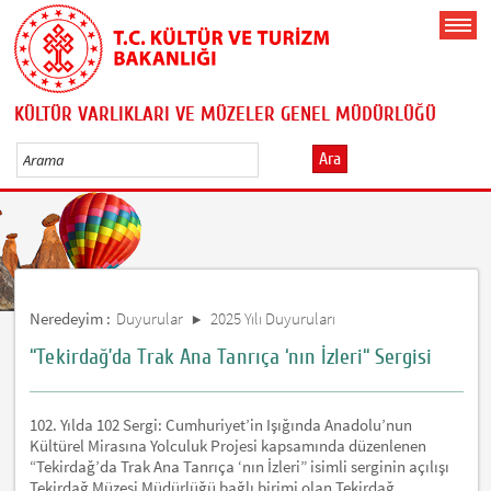
KÜLTÜR VARLIKLARI VE MÜZELER GENEL MÜDÜRLÜĞÜ
Ara
Neredeyim :
Duyurular
2025 Yılı Duyuruları
“Tekirdağ’da Trak Ana Tanrıça ‘nın İzleri“ Sergisi
102. Yılda 102 Sergi: Cumhuriyet’in Işığında Anadolu’nun
Kültürel Mirasına Yolculuk Projesi kapsamında düzenlenen
“Tekirdağ’da Trak Ana Tanrıça ‘nın İzleri” isimli serginin açılışı
Tekirdağ Müzesi Müdürlüğü bağlı birimi olan Tekirdağ