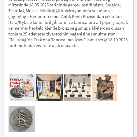
Müzesinde 18.05.2025 tarihinde gerçekleştirilmiştir. Sergide;
Tekirdağ Müzesi Müdürlüğü koleksiyonunda yer alan ve
çoğunluğu Heraion Teikhos Antik Kenti Kazısından çıkarılan
Hera/Kybele kültü ile ilgili tanrı ve tanrıçalara ait pişmiş toprak
ve mermer heykelcikler ile bronz ve gümüş sikkelerden oluşan
toplam 25 adet eser ziyaretçinin beğenisine sunulmuştur.
“Tekirdağ’da Trak Ana Tanrıça ’nın İzleri” isimli sergi 18.10.2025
tarihine kadar ziyarete açık olacaktır.