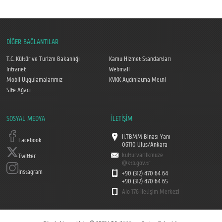
DİĞER BAĞLANTILAR
T.C. Kültür ve Turizm Bakanlığı
Kamu Hizmet Standartları
Intranet
Webmail
Mobil Uygulamalarımız
KVKK Aydınlatma Metni
Site Ağacı
SOSYAL MEDYA
İLETİŞİM
II.TBMM Binası Yanı
Facebook
06110 Ulus/Ankara
kulturvarlikmuze
Twitter
@ktb.gov.tr
Instagram
+90 (312) 470 64 64
+90 (312) 470 64 65
Alo 176 İletişim Merkezi