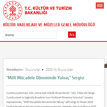
KÜLTÜR VARLIKLARI VE MÜZELER GENEL MÜDÜRLÜĞÜ
Ara
Neredeyim :
Duyurular
2025 Yılı Duyuruları
“Millî Mücadele Döneminde Yalvaç” Sergisi
Cumhuriyetimizin 102. yılına özel olarak düzenlenen “102. Yılda 102 Sergi:
Cumhuriyet’in Işığında Anadolu’nun Kültürel Mirasına Yolculuk” projesi
kapsamında, “Millî Mücadele Döneminde Yalvaç” adlı sergi 21 Nisan 2025
tarihinde Yalvaç Müzesi’nde ziyarete açılmıştır. Sergide, Yalvaç halkının Millî