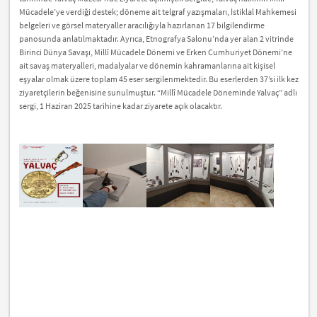
Mücadele’ye verdiği destek; döneme ait telgraf yazışmaları, İstiklal Mahkemesi
belgeleri ve görsel materyaller aracılığıyla hazırlanan 17 bilgilendirme
panosunda anlatılmaktadır. Ayrıca, Etnografya Salonu’nda yer alan 2 vitrinde
Birinci Dünya Savaşı, Millî Mücadele Dönemi ve Erken Cumhuriyet Dönemi’ne
ait savaş materyalleri, madalyalar ve dönemin kahramanlarına ait kişisel
eşyalar olmak üzere toplam 45 eser sergilenmektedir. Bu eserlerden 37’si ilk kez
ziyaretçilerin beğenisine sunulmuştur. “Millî Mücadele Döneminde Yalvaç” adlı
sergi, 1 Haziran 2025 tarihine kadar ziyarete açık olacaktır.