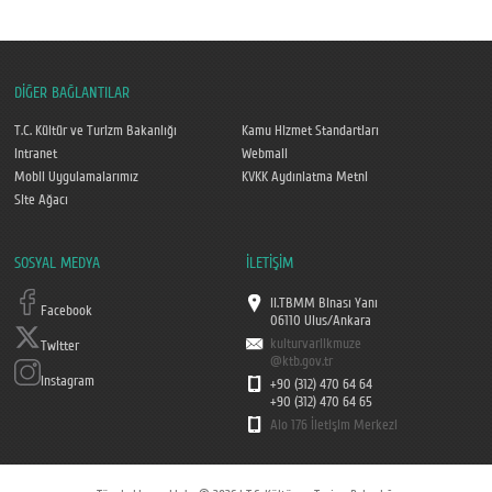
DİĞER BAĞLANTILAR
T.C. Kültür ve Turizm Bakanlığı
Kamu Hizmet Standartları
Intranet
Webmail
Mobil Uygulamalarımız
KVKK Aydınlatma Metni
Site Ağacı
SOSYAL MEDYA
İLETİŞİM
II.TBMM Binası Yanı
Facebook
06110 Ulus/Ankara
kulturvarlikmuze
Twitter
@ktb.gov.tr
Instagram
+90 (312) 470 64 64
+90 (312) 470 64 65
Alo 176 İletişim Merkezi