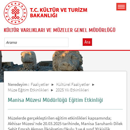
KÜLTÜR VARLIKLARI VE MÜZELER GENEL MÜDÜRLÜĞÜ
Ara
Neredeyim :
Faaliyetler
Kültürel Faaliyetler
Müze Eğitim Etkinlikleri
2025 Yılı Etkinlikleri
Manisa Müzesi Müdürlüğü Eğitim Etkinliği
Müzelerde gerçekleştirilen eğitim etkinlikleri kapsamında;
Akhisar Müzesi’nde 20.03.2025 tarihinde, Manisa Saruhanlı Dilek
Şehit Emrah Akman İlköğretim Okulu 3 ve 4.sınıf 30 kişilik