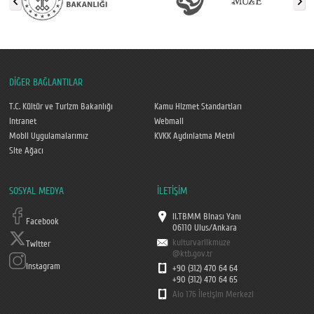
DİĞER BAĞLANTILAR
T.C. Kültür ve Turizm Bakanlığı
Kamu Hizmet Standartları
Intranet
Webmail
Mobil Uygulamalarımız
KVKK Aydınlatma Metni
Site Ağacı
SOSYAL MEDYA
İLETİŞİM
II.TBMM Binası Yanı
Facebook
06110 Ulus/Ankara
kulturvarlikmuze
Twitter
@ktb.gov.tr
Instagram
+90 (312) 470 64 64
+90 (312) 470 64 65
Alo 176 İletişim Merkezi