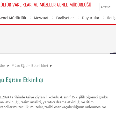
KÜLTÜR VARLIKLARI VE MÜZELER GENEL MÜDÜRLÜĞÜ
Genel Müdürlük
Mevzuat
Faaliyetler
Duyurular
İleti
tler
Müze Eğitim Etkinlikleri
 Eğitim Etkinliği
024 tarihinde Asiye Ziylan İlkokulu 4. sınıf 35 kişilik öğrenci grubu
a etkinliği, resim analizi, yaratıcı drama etkinliği ve ritim
renciler müzecilik, müzeler, tarihi eser kaçakçılığının önlenmesi ve