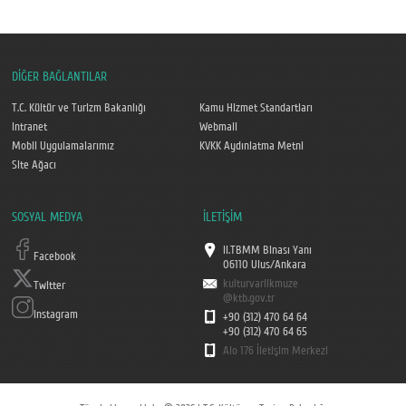
DİĞER BAĞLANTILAR
T.C. Kültür ve Turizm Bakanlığı
Kamu Hizmet Standartları
Intranet
Webmail
Mobil Uygulamalarımız
KVKK Aydınlatma Metni
Site Ağacı
SOSYAL MEDYA
İLETİŞİM
II.TBMM Binası Yanı
Facebook
06110 Ulus/Ankara
kulturvarlikmuze
Twitter
@ktb.gov.tr
Instagram
+90 (312) 470 64 64
+90 (312) 470 64 65
Alo 176 İletişim Merkezi