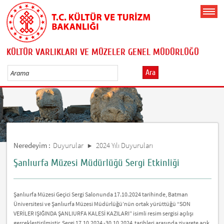
KÜLTÜR VARLIKLARI VE MÜZELER GENEL MÜDÜRLÜĞÜ
Ara
Neredeyim :
Duyurular
2024 Yılı Duyuruları
Şanlıurfa Müzesi Müdürlüğü Sergi Etkinliği
Şanlıurfa Müzesi Geçici Sergi Salonunda 17.10.2024 tarihinde, Batman
Üniversitesi ve Şanlıurfa Müzesi Müdürlüğü’nün ortak yürüttüğü “SON
VERİLER IŞIĞINDA ŞANLIURFA KALESİ KAZILARI” isimli resim sergisi açılışı
gerçekleştirilmiştir. Sergi 17.10.2024 -30.10.2024 tarihleri arasında ziyarete açık