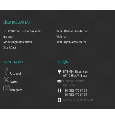
DİĞER BAĞLANTILAR
T.C. Kültür ve Turizm Bakanlığı
Kamu Hizmet Standartları
Intranet
Webmail
Mobil Uygulamalarımız
KVKK Aydınlatma Metni
Site Ağacı
SOSYAL MEDYA
İLETİŞİM
II.TBMM Binası Yanı
Facebook
06110 Ulus/Ankara
kulturvarlikmuze
Twitter
@ktb.gov.tr
Instagram
+90 (312) 470 64 64
+90 (312) 470 64 65
Alo 176 İletişim Merkezi