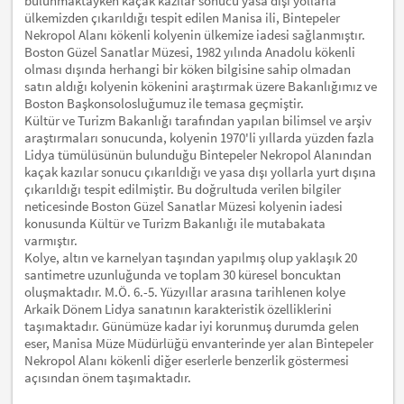
bulunmaktayken kaçak kazılar sonucu yasa dışı yollarla
ülkemizden çıkarıldığı tespit edilen Manisa ili, Bintepeler
Nekropol Alanı kökenli kolyenin ülkemize iadesi sağlanmıştır.
Boston Güzel Sanatlar Müzesi, 1982 yılında Anadolu kökenli
olması dışında herhangi bir köken bilgisine sahip olmadan
satın aldığı kolyenin kökenini araştırmak üzere Bakanlığımız ve
Boston Başkonsolosluğumuz ile temasa geçmiştir.
Kültür ve Turizm Bakanlığı tarafından yapılan bilimsel ve arşiv
araştırmaları sonucunda, kolyenin 1970'li yıllarda yüzden fazla
Lidya tümülüsünün bulunduğu Bintepeler Nekropol Alanından
kaçak kazılar sonucu çıkarıldığı ve yasa dışı yollarla yurt dışına
çıkarıldığı tespit edilmiştir. Bu doğrultuda verilen bilgiler
neticesinde Boston Güzel Sanatlar Müzesi kolyenin iadesi
konusunda Kültür ve Turizm Bakanlığı ile mutabakata
varmıştır.
Kolye, altın ve karnelyan taşından yapılmış olup yaklaşık 20
santimetre uzunluğunda ve toplam 30 küresel boncuktan
oluşmaktadır. M.Ö. 6.-5. Yüzyıllar arasına tarihlenen kolye
Arkaik Dönem Lidya sanatının karakteristik özelliklerini
taşımaktadır. Günümüze kadar iyi korunmuş durumda gelen
eser, Manisa Müze Müdürlüğü envanterinde yer alan Bintepeler
Nekropol Alanı kökenli diğer eserlerle benzerlik göstermesi
açısından önem taşımaktadır.