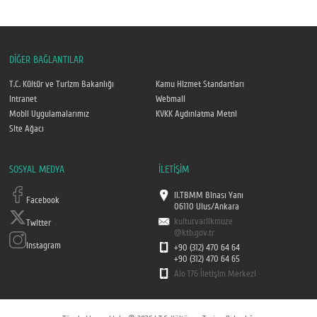
DİĞER BAĞLANTILAR
T.C. Kültür ve Turizm Bakanlığı
Kamu Hizmet Standartları
Intranet
Webmail
Mobil Uygulamalarımız
KVKK Aydınlatma Metni
Site Ağacı
SOSYAL MEDYA
İLETİŞİM
II.TBMM Binası Yanı
Facebook
06110 Ulus/Ankara
kulturvarlikmuze
Twitter
@ktb.gov.tr
Instagram
+90 (312) 470 64 64
+90 (312) 470 64 65
Alo 176 İletişim Merkezi