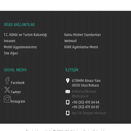
DİĞER BAĞLANTILAR
T.C. Kültür ve Turizm Bakanlığı
Kamu Hizmet Standartları
Intranet
Webmail
Mobil Uygulamalarımız
KVKK Aydınlatma Metni
Site Ağacı
SOSYAL MEDYA
İLETİŞİM
II.TBMM Binası Yanı
Facebook
06110 Ulus/Ankara
kulturvarlikmuze
Twitter
@ktb.gov.tr
Instagram
+90 (312) 470 64 64
+90 (312) 470 64 65
Alo 176 İletişim Merkezi