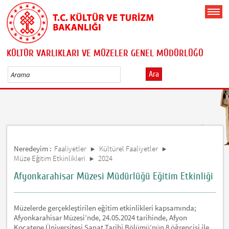
KÜLTÜR VARLIKLARI VE MÜZELER GENEL MÜDÜRLÜĞÜ
Ara
Neredeyim :
Faaliyetler
Kültürel Faaliyetler
Müze Eğitim Etkinlikleri
2024
Afyonkarahisar Müzesi Müdürlüğü Eğitim Etkinliği
Müzelerde gerçekleştirilen eğitim etkinlikleri kapsamında;
Afyonkarahisar Müzesi’nde, 24.05.2024 tarihinde, Afyon
Kocatepe Üniversitesi Sanat Tarihi Bölümü’nün 8 öğrencisi ile