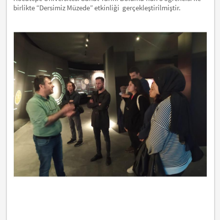
birlikte “Dersimiz Müzede” etkinliği gerçekleştirilmiştir.