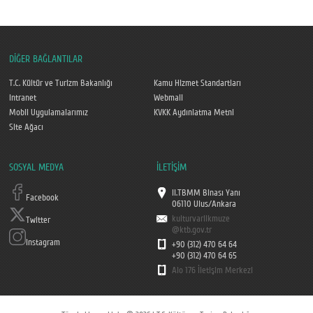
DİĞER BAĞLANTILAR
T.C. Kültür ve Turizm Bakanlığı
Kamu Hizmet Standartları
Intranet
Webmail
Mobil Uygulamalarımız
KVKK Aydınlatma Metni
Site Ağacı
SOSYAL MEDYA
İLETİŞİM
II.TBMM Binası Yanı
Facebook
06110 Ulus/Ankara
kulturvarlikmuze
Twitter
@ktb.gov.tr
Instagram
+90 (312) 470 64 64
+90 (312) 470 64 65
Alo 176 İletişim Merkezi