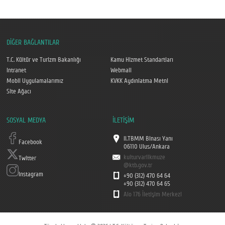
DİĞER BAĞLANTILAR
T.C. Kültür ve Turizm Bakanlığı
Kamu Hizmet Standartları
Intranet
Webmail
Mobil Uygulamalarımız
KVKK Aydınlatma Metni
Site Ağacı
SOSYAL MEDYA
İLETİŞİM
II.TBMM Binası Yanı
Facebook
06110 Ulus/Ankara
kulturvarlikmuze
Twitter
@ktb.gov.tr
Instagram
+90 (312) 470 64 64
+90 (312) 470 64 65
Alo 176 İletişim Merkezi