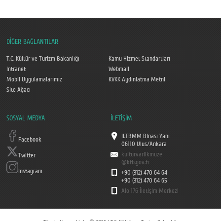
DİĞER BAĞLANTILAR
T.C. Kültür ve Turizm Bakanlığı
Kamu Hizmet Standartları
Intranet
Webmail
Mobil Uygulamalarımız
KVKK Aydınlatma Metni
Site Ağacı
SOSYAL MEDYA
İLETİŞİM
II.TBMM Binası Yanı
Facebook
06110 Ulus/Ankara
kulturvarlikmuze
Twitter
@ktb.gov.tr
Instagram
+90 (312) 470 64 64
+90 (312) 470 64 65
Alo 176 İletişim Merkezi