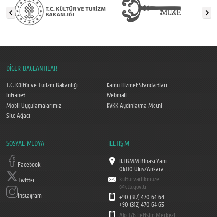
DİĞER BAĞLANTILAR
T.C. Kültür ve Turizm Bakanlığı
Kamu Hizmet Standartları
Intranet
Webmail
Mobil Uygulamalarımız
KVKK Aydınlatma Metni
Site Ağacı
SOSYAL MEDYA
İLETİŞİM
II.TBMM Binası Yanı
Facebook
06110 Ulus/Ankara
kulturvarlikmuze
Twitter
@ktb.gov.tr
Instagram
+90 (312) 470 64 64
+90 (312) 470 64 65
Alo 176 İletişim Merkezi