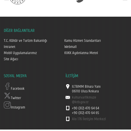
DİĞER BAĞLANTILAR
T.C. Kültür ve Turizm Bakanlığı
Kamu Hizmet Standartları
Intranet
Webmail
Mobil Uygulamalarımız
KVKK Aydınlatma Metni
Site Ağacı
SOSYAL MEDYA
İLETİŞİM
II.TBMM Binası Yanı
Facebook
06110 Ulus/Ankara
kulturvarlikmuze
Twitter
@ktb.gov.tr
Instagram
+90 (312) 470 64 64
+90 (312) 470 64 65
Alo 176 İletişim Merkezi