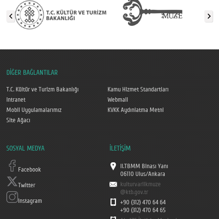
DİĞER BAĞLANTILAR
T.C. Kültür ve Turizm Bakanlığı
Kamu Hizmet Standartları
Intranet
Webmail
Mobil Uygulamalarımız
KVKK Aydınlatma Metni
Site Ağacı
SOSYAL MEDYA
İLETİŞİM
II.TBMM Binası Yanı
Facebook
06110 Ulus/Ankara
kulturvarlikmuze
Twitter
@ktb.gov.tr
Instagram
+90 (312) 470 64 64
+90 (312) 470 64 65