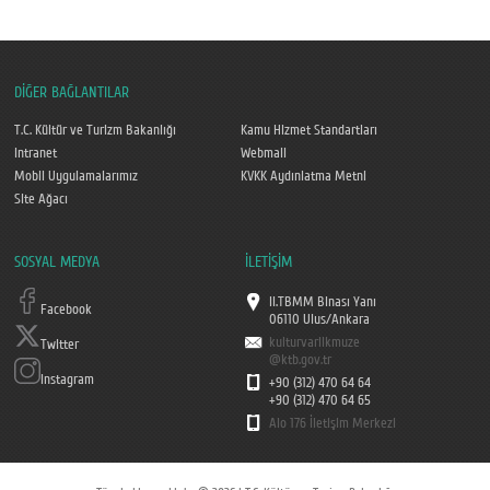
DİĞER BAĞLANTILAR
T.C. Kültür ve Turizm Bakanlığı
Kamu Hizmet Standartları
Intranet
Webmail
Mobil Uygulamalarımız
KVKK Aydınlatma Metni
Site Ağacı
SOSYAL MEDYA
İLETİŞİM
II.TBMM Binası Yanı
Facebook
06110 Ulus/Ankara
kulturvarlikmuze
Twitter
@ktb.gov.tr
Instagram
+90 (312) 470 64 64
+90 (312) 470 64 65
Alo 176 İletişim Merkezi