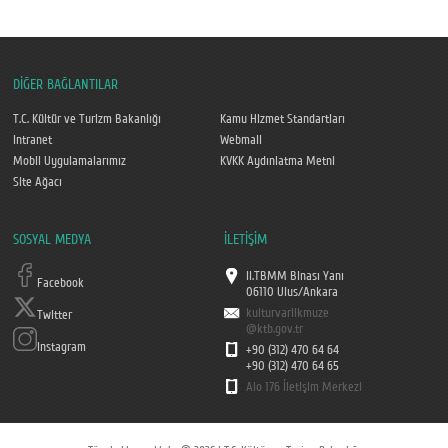
DİĞER BAĞLANTILAR
T.C. Kültür ve Turizm Bakanlığı
Kamu Hizmet Standartları
Intranet
Webmail
Mobil Uygulamalarımız
KVKK Aydınlatma Metni
Site Ağacı
SOSYAL MEDYA
İLETİŞİM
II.TBMM Binası Yanı
Facebook
06110 Ulus/Ankara
kulturvarlikmuze
Twitter
@ktb.gov.tr
Instagram
+90 (312) 470 64 64
+90 (312) 470 64 65
Alo 176 İletişim Merkezi