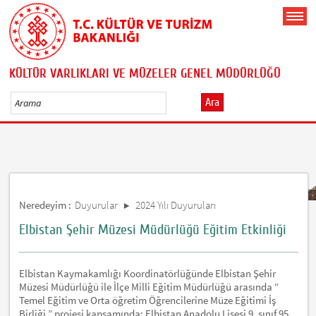
KÜLTÜR VARLIKLARI VE MÜZELER GENEL MÜDÜRLÜĞÜ
Ara
Neredeyim :
Duyurular
2024 Yılı Duyuruları
Elbistan Şehir Müzesi Müdürlüğü Eğitim Etkinliği
Elbistan Kaymakamlığı Koordinatörlüğünde Elbistan Şehir
Müzesi Müdürlüğü ile İlçe Milli Eğitim Müdürlüğü arasında “
Temel Eğitim ve Orta öğretim Öğrencilerine Müze Eğitimi İş
Birliği ” projesi kapsamında; Elbistan Anadolu Lisesi 9. sınıf 95