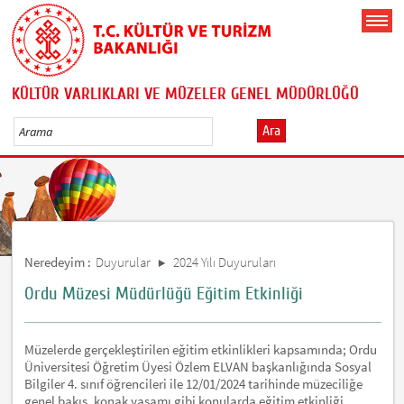
KÜLTÜR VARLIKLARI VE MÜZELER GENEL MÜDÜRLÜĞÜ
Ara
Neredeyim :
Duyurular
2024 Yılı Duyuruları
Ordu Müzesi Müdürlüğü Eğitim Etkinliği
Müzelerde gerçekleştirilen eğitim etkinlikleri kapsamında; Ordu
Üniversitesi Öğretim Üyesi Özlem ELVAN başkanlığında Sosyal
Bilgiler 4. sınıf öğrencileri ile 12/01/2024 tarihinde müzeciliğe
genel bakış, konak yaşamı gibi konularda eğitim etkinliği