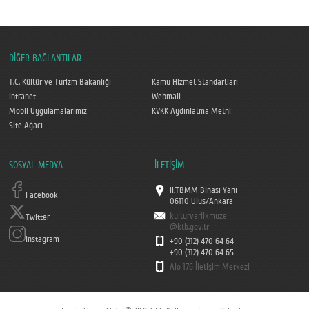
DİĞER BAĞLANTILAR
T.C. Kültür ve Turizm Bakanlığı
Kamu Hizmet Standartları
Intranet
Webmail
Mobil Uygulamalarımız
KVKK Aydınlatma Metni
Site Ağacı
SOSYAL MEDYA
İLETİŞİM
II.TBMM Binası Yanı
Facebook
06110 Ulus/Ankara
kulturvarlikmuze
Twitter
@ktb.gov.tr
Instagram
+90 (312) 470 64 64
+90 (312) 470 64 65
Alo 176 İletişim Merkezi