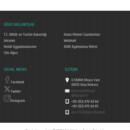
DİĞER BAĞLANTILAR
T.C. Kültür ve Turizm Bakanlığı
Kamu Hizmet Standartları
Intranet
Webmail
Mobil Uygulamalarımız
KVKK Aydınlatma Metni
Site Ağacı
SOSYAL MEDYA
İLETİŞİM
II.TBMM Binası Yanı
Facebook
06110 Ulus/Ankara
kulturvarlikmuze
Twitter
@ktb.gov.tr
Instagram
+90 (312) 470 64 64
+90 (312) 470 64 65
Alo 176 İletişim Merkezi