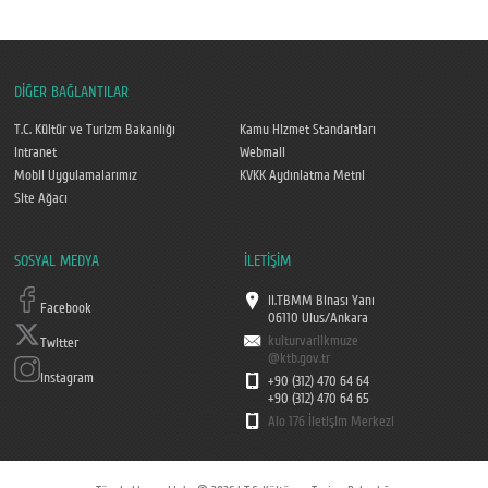
DİĞER BAĞLANTILAR
T.C. Kültür ve Turizm Bakanlığı
Kamu Hizmet Standartları
Intranet
Webmail
Mobil Uygulamalarımız
KVKK Aydınlatma Metni
Site Ağacı
SOSYAL MEDYA
İLETİŞİM
II.TBMM Binası Yanı
Facebook
06110 Ulus/Ankara
kulturvarlikmuze
Twitter
@ktb.gov.tr
Instagram
+90 (312) 470 64 64
+90 (312) 470 64 65
Alo 176 İletişim Merkezi