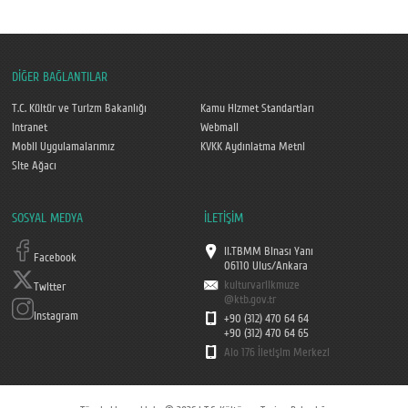
DİĞER BAĞLANTILAR
T.C. Kültür ve Turizm Bakanlığı
Kamu Hizmet Standartları
Intranet
Webmail
Mobil Uygulamalarımız
KVKK Aydınlatma Metni
Site Ağacı
SOSYAL MEDYA
İLETİŞİM
II.TBMM Binası Yanı
Facebook
06110 Ulus/Ankara
kulturvarlikmuze
Twitter
@ktb.gov.tr
Instagram
+90 (312) 470 64 64
+90 (312) 470 64 65
Alo 176 İletişim Merkezi