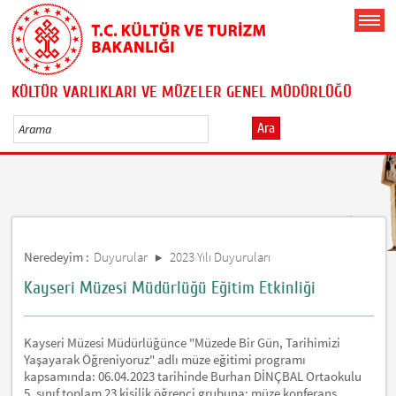
KÜLTÜR VARLIKLARI VE MÜZELER GENEL MÜDÜRLÜĞÜ
Ara
Neredeyim :
Duyurular
2023 Yılı Duyuruları
Kayseri Müzesi Müdürlüğü Eğitim Etkinliği
Kayseri Müzesi Müdürlüğünce "Müzede Bir Gün, Tarihimizi
Yaşayarak Öğreniyoruz" adlı müze eğitimi programı
kapsamında: 06.04.2023 tarihinde Burhan DİNÇBAL Ortaokulu
5. sınıf toplam 23 kişilik öğrenci grubuna; müze konferans