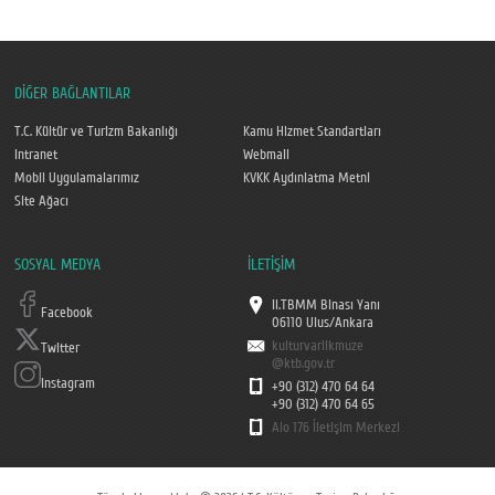
DİĞER BAĞLANTILAR
T.C. Kültür ve Turizm Bakanlığı
Kamu Hizmet Standartları
Intranet
Webmail
Mobil Uygulamalarımız
KVKK Aydınlatma Metni
Site Ağacı
SOSYAL MEDYA
İLETİŞİM
II.TBMM Binası Yanı
Facebook
06110 Ulus/Ankara
kulturvarlikmuze
Twitter
@ktb.gov.tr
Instagram
+90 (312) 470 64 64
+90 (312) 470 64 65
Alo 176 İletişim Merkezi