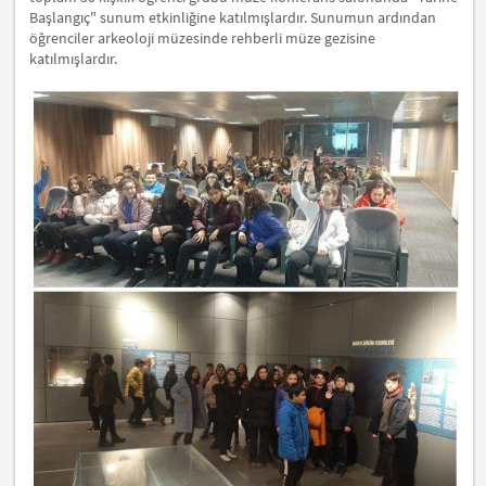
Başlangıç" sunum etkinliğine katılmışlardır. Sunumun ardından
öğrenciler arkeoloji müzesinde rehberli müze gezisine
katılmışlardır.