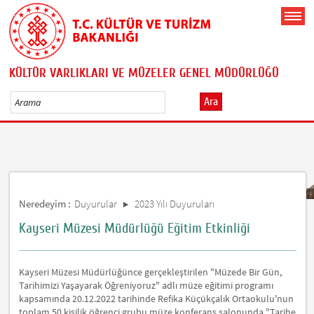
KÜLTÜR VARLIKLARI VE MÜZELER GENEL MÜDÜRLÜĞÜ
Ara
Neredeyim :
Duyurular
2023 Yılı Duyuruları
Kayseri Müzesi Müdürlüğü Eğitim Etkinliği
Kayseri Müzesi Müdürlüğünce gerçekleştirilen "Müzede Bir Gün,
Tarihimizi Yaşayarak Öğreniyoruz" adlı müze eğitimi programı
kapsamında 20.12.2022 tarihinde Refika Küçükçalık Ortaokulu'nun
toplam 50 kişilik öğrenci grubu müze konferans salonunda "Tarihe