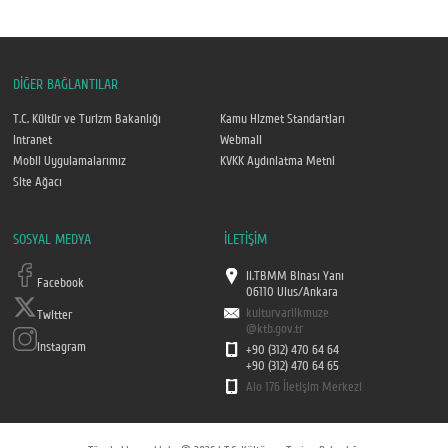
DİĞER BAĞLANTILAR
T.C. Kültür ve Turizm Bakanlığı
Kamu Hizmet Standartları
Intranet
Webmail
Mobil Uygulamalarımız
KVKK Aydınlatma Metni
Site Ağacı
SOSYAL MEDYA
İLETİŞİM
II.TBMM Binası Yanı
Facebook
06110 Ulus/Ankara
kulturvarlikmuze
Twitter
@ktb.gov.tr
Instagram
+90 (312) 470 64 64
+90 (312) 470 64 65
Alo 176 İletişim Merkezi