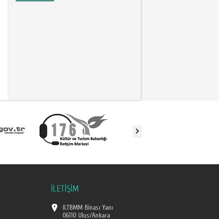
İLETİŞİM
II.TBMM Binası Yanı
06110 Ulus/Ankara