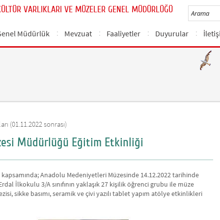
KÜLTÜR VARLIKLARI VE MÜZELER GENEL MÜDÜRLÜĞÜ
Genel Müdürlük
Mevzuat
Faaliyetler
Duyurular
İleti
arı (01.11.2022 sonrası)
si Müdürlüğü Eğitim Etkinliği
eri kapsamında; Anadolu Medeniyetleri Müzesinde 14.12.2022 tarihinde
Erdal İlkokulu 3/A sınıfının yaklaşık 27 kişilik öğrenci grubu ile müze
si, sikke basımı, seramik ve çivi yazılı tablet yapım atölye etkinlikleri