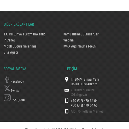
DİĞER BAĞLANTILAR
T.C. Kültür ve Turizm Bakanlığı
Kamu Hizmet Standartları
Intranet
Webmail
Mobil Uygulamalarımız
KVKK Aydınlatma Metni
Site Ağacı
SOSYAL MEDYA
İLETİŞİM
II.TBMM Binası Yanı
Facebook
06110 Ulus/Ankara
kulturvarlikmuze
Twitter
@ktb.gov.tr
Instagram
+90 (312) 470 64 64
+90 (312) 470 64 65
Alo 176 İletişim Merkezi