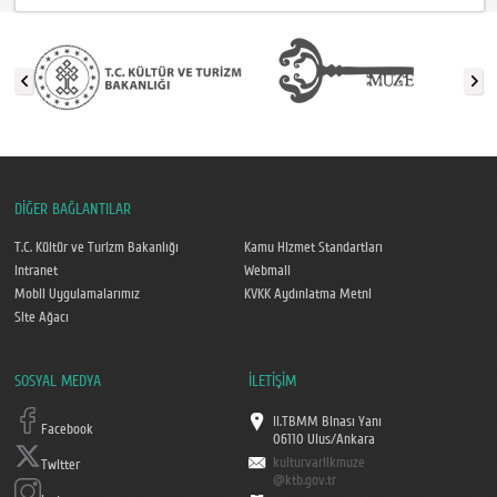
DİĞER BAĞLANTILAR
T.C. Kültür ve Turizm Bakanlığı
Kamu Hizmet Standartları
Intranet
Webmail
Mobil Uygulamalarımız
KVKK Aydınlatma Metni
Site Ağacı
SOSYAL MEDYA
İLETİŞİM
II.TBMM Binası Yanı
Facebook
06110 Ulus/Ankara
kulturvarlikmuze
Twitter
@ktb.gov.tr