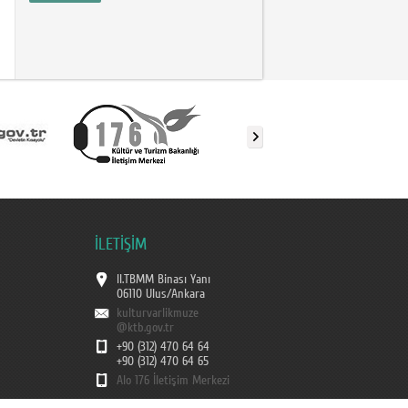
İLETİŞİM
II.TBMM Binası Yanı
06110 Ulus/Ankara
kulturvarlikmuze
@ktb.gov.tr
+90 (312) 470 64 64
+90 (312) 470 64 65
Alo 176 İletişim Merkezi