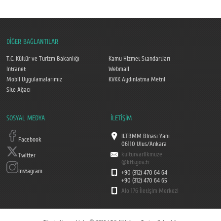
DİĞER BAĞLANTILAR
T.C. Kültür ve Turizm Bakanlığı
Kamu Hizmet Standartları
Intranet
Webmail
Mobil Uygulamalarımız
KVKK Aydınlatma Metni
Site Ağacı
SOSYAL MEDYA
İLETİŞİM
II.TBMM Binası Yanı
Facebook
06110 Ulus/Ankara
kulturvarlikmuze
Twitter
@ktb.gov.tr
Instagram
+90 (312) 470 64 64
+90 (312) 470 64 65
Alo 176 İletişim Merkezi