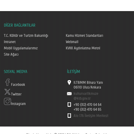
DİĞER BAĞLANTILAR
T.C. Kültür ve Turizm Bakanlığı
Kamu Hizmet Standartları
Intranet
Webmail
Mobil Uygulamalarımız
KVKK Aydınlatma Metni
Site Ağacı
SOSYAL MEDYA
İLETİŞİM
II.TBMM Binası Yanı
Facebook
06110 Ulus/Ankara
kulturvarlikmuze
Twitter
@ktb.gov.tr
Instagram
+90 (312) 470 64 64
+90 (312) 470 64 65
Alo 176 İletişim Merkezi