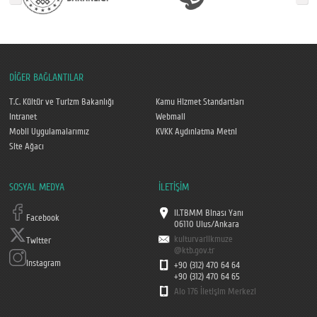
DİĞER BAĞLANTILAR
T.C. Kültür ve Turizm Bakanlığı
Kamu Hizmet Standartları
Intranet
Webmail
Mobil Uygulamalarımız
KVKK Aydınlatma Metni
Site Ağacı
SOSYAL MEDYA
İLETİŞİM
II.TBMM Binası Yanı
Facebook
06110 Ulus/Ankara
kulturvarlikmuze
Twitter
@ktb.gov.tr
Instagram
+90 (312) 470 64 64
+90 (312) 470 64 65
Alo 176 İletişim Merkezi