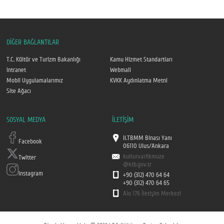
DİĞER BAĞLANTILAR
T.C. Kültür ve Turizm Bakanlığı
Kamu Hizmet Standartları
Intranet
Webmail
Mobil Uygulamalarımız
KVKK Aydınlatma Metni
Site Ağacı
SOSYAL MEDYA
İLETİŞİM
II.TBMM Binası Yanı
Facebook
06110 Ulus/Ankara
kulturvarlikmuze
Twitter
@ktb.gov.tr
Instagram
+90 (312) 470 64 64
+90 (312) 470 64 65
Alo 176 İletişim Merkezi